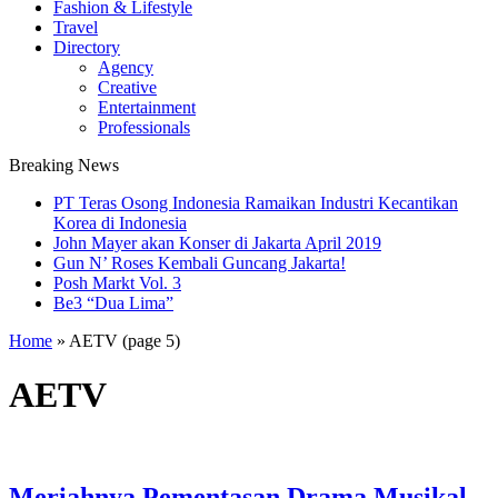
Fashion & Lifestyle
Travel
Directory
Agency
Creative
Entertainment
Professionals
Breaking News
PT Teras Osong Indonesia Ramaikan Industri Kecantikan
Korea di Indonesia
John Mayer akan Konser di Jakarta April 2019
Gun N’ Roses Kembali Guncang Jakarta!
Posh Markt Vol. 3
Be3 “Dua Lima”
Home
»
AETV
(page 5)
AETV
Meriahnya Pementasan Drama Musikal