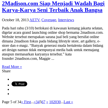
2Madison.com Siap Menjadi Wadah Bagi
Karya-Karya Seni Terbaik Anak Bangsa
October 18, 2013
AETV
,
Coverage
,
Interviews
Pada hari rabu (3/10) berlokasi di kawasan kemang jakarta selatan,
digelar acara grand launching online shop bernama 2madison.com.
Website tersebut merupakan sarana jual beli yang bersifat online
dimana 2madison fokus pada bidang lifestyle store, art gallery, e-
store dan e-magz. “Banyak generasi muda bertalenta dalam bidang
art design namun tidak mempunyai media baik untuk memajang
ataupun memasarkan karyanya tersebut.” kata
founder 2madison.com, Maggie ...
Read More »
Share
Page 5 of 34
« First
...
«
3
4
5
6
7
»
10
20
30
...
Last »