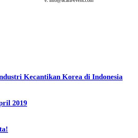
e: info@acara-event.com
dustri Kecantikan Korea di Indonesia
ril 2019
ta!