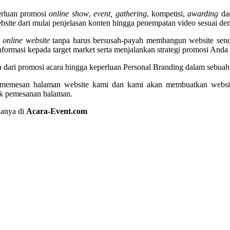
erluan promosi
online show
,
event, gathering
, kompetisi,
awarding
dan
te dari mulai penjelasan konten hingga penempatan video sesuai deng
a
online website
tanpa harus bersusah-payah membangun website send
masi kepada target market serta menjalankan strategi promosi Anda s
ri promosi acara hingga keperluan Personal Branding dalam sebuah
n memesan halaman website kami dan kami akan membuatkan websit
ak pemesanan halaman.
hanya di
Acara-Event.com