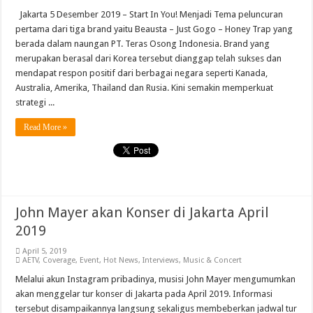
Jakarta 5 Desember 2019 – Start In You! Menjadi Tema peluncuran
pertama dari tiga brand yaitu Beausta – Just Gogo – Honey Trap yang
berada dalam naungan PT. Teras Osong Indonesia. Brand yang
merupakan berasal dari Korea tersebut dianggap telah sukses dan
mendapat respon positif dari berbagai negara seperti Kanada,
Australia, Amerika, Thailand dan Rusia. Kini semakin memperkuat
strategi ...
Read More »
John Mayer akan Konser di Jakarta April
2019
April 5, 2019
AETV
,
Coverage
,
Event
,
Hot News
,
Interviews
,
Music & Concert
Melalui akun Instagram pribadinya, musisi John Mayer mengumumkan
akan menggelar tur konser di Jakarta pada April 2019. Informasi
tersebut disampaikannya langsung sekaligus membeberkan jadwal tur