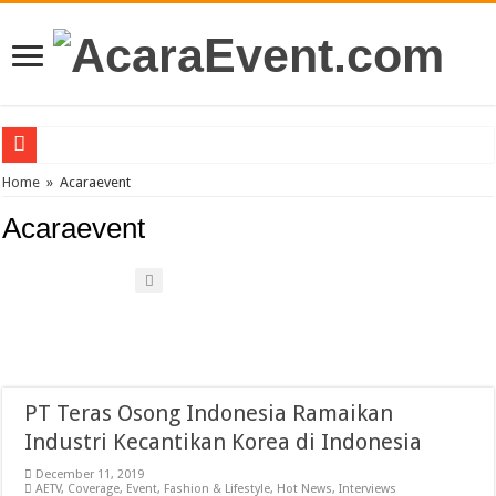
PT Teras Osong Indonesia Ramaikan Industri Kecantikan Korea di Indonesia
Home
»
Acaraevent
John Mayer akan Konser di Jakarta April 2019
Acaraevent
Gun N’ Roses Kembali Guncang Jakarta!
Posh Markt Vol. 3
Be3 “Dua Lima”
PT Teras Osong Indonesia Ramaikan
Industri Kecantikan Korea di Indonesia
December 11, 2019
AETV
,
Coverage
,
Event
,
Fashion & Lifestyle
,
Hot News
,
Interviews