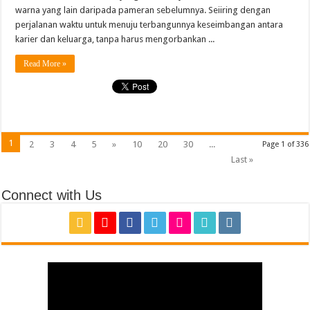
warna yang lain daripada pameran sebelumnya. Seiiring dengan
perjalanan waktu untuk menuju terbangunnya keseimbangan antara
karier dan keluarga, tanpa harus mengorbankan ...
Read More »
1
2
3
4
5
»
10
20
30
...
Page 1 of 336
Last »
Connect with Us