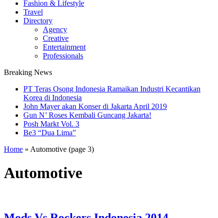
Fashion & Lifestyle
Travel
Directory
Agency
Creative
Entertainment
Professionals
Breaking News
PT Teras Osong Indonesia Ramaikan Industri Kecantikan
Korea di Indonesia
John Mayer akan Konser di Jakarta April 2019
Gun N’ Roses Kembali Guncang Jakarta!
Posh Markt Vol. 3
Be3 “Dua Lima”
Home
»
Automotive
(page 3)
Automotive
Mods Vs Rockers Indonesia 2014 –