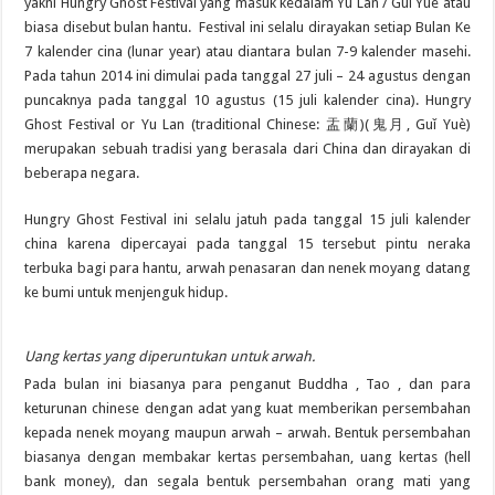
yakni Hungry Ghost Festival yang masuk kedalam Yu Lan / Guǐ Yuè atau
biasa disebut bulan hantu. Festival ini selalu dirayakan setiap Bulan Ke
7 kalender cina (lunar year) atau diantara bulan 7-9 kalender masehi.
Pada tahun 2014 ini dimulai pada tanggal 27 juli – 24 agustus dengan
puncaknya pada tanggal 10 agustus (15 juli kalender cina). Hungry
Ghost Festival or Yu Lan (traditional Chinese: 盂蘭)(鬼月, Guǐ Yuè)
merupakan sebuah tradisi yang berasala dari China dan dirayakan di
beberapa negara.
Hungry Ghost Festival ini selalu jatuh pada tanggal 15 juli kalender
china karena dipercayai pada tanggal 15 tersebut pintu neraka
terbuka bagi para hantu, arwah penasaran dan nenek moyang datang
ke bumi untuk menjenguk hidup.
Uang kertas yang diperuntukan untuk arwah.
Pada bulan ini biasanya para penganut Buddha , Tao , dan para
keturunan chinese dengan adat yang kuat memberikan persembahan
kepada nenek moyang maupun arwah – arwah. Bentuk persembahan
biasanya dengan membakar kertas persembahan, uang kertas (hell
bank money), dan segala bentuk persembahan orang mati yang