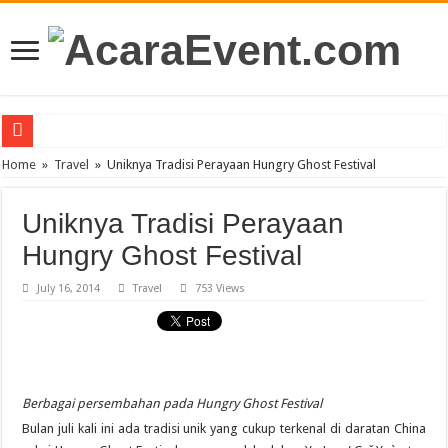
PT Teras Osong Indonesia Ramaikan Industri Kecantikan Korea di Indonesia
Home
»
Travel
»
Uniknya Tradisi Perayaan Hungry Ghost Festival
John Mayer akan Konser di Jakarta April 2019
Uniknya Tradisi Perayaan
Gun N’ Roses Kembali Guncang Jakarta!
Hungry Ghost Festival
Posh Markt Vol. 3
July 16, 2014
Travel
753 Views
Be3 “Dua Lima”
Berbagai persembahan pada Hungry Ghost Festival
Bulan juli kali ini ada tradisi unik yang cukup terkenal di daratan China