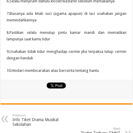
6.Selalu menyiram dahulu kloset/wastafel sebelum memakainya
7.Biasanya ada kitab suci (agama apapun) di laci usahakan jangan
memindahkannya
8.Pastikan selalu menutup pintu kamar mandi dan mematikan
lampunya saat kamu tidur
9.Usahakan tidak tidur menghadap cermin jika terpaksa tutup cermin
dengan handuk
10.Hindari membicarakan atau bercerita tentang hantu
Previous
Info Tiket Drama Musikal
Sekolahan
Next
Trailer Terbaru TMNT