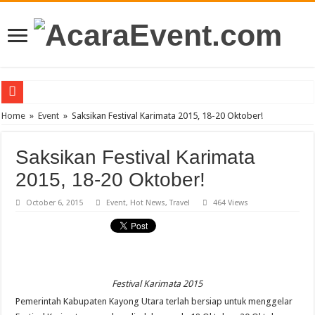
PT Teras Osong Indonesia Ramaikan Industri Kecantikan Korea di Indonesia
Home
»
Event
»
Saksikan Festival Karimata 2015, 18-20 Oktober!
John Mayer akan Konser di Jakarta April 2019
Saksikan Festival Karimata
Gun N’ Roses Kembali Guncang Jakarta!
2015, 18-20 Oktober!
Posh Markt Vol. 3
October 6, 2015
Event
,
Hot News
,
Travel
464 Views
Be3 “Dua Lima”
Festival Karimata 2015
Pemerintah Kabupaten Kayong Utara terlah bersiap untuk menggelar