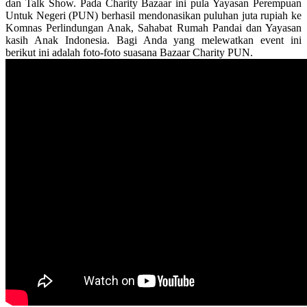
dan Talk Show. Pada Charity Bazaar ini pula Yayasan Perempuan
Untuk Negeri (PUN) berhasil mendonasikan puluhan juta rupiah ke
Komnas Perlindungan Anak, Sahabat Rumah Pandai dan Yayasan
kasih Anak Indonesia. Bagi Anda yang melewatkan event ini
berikut ini adalah foto-foto suasana Bazaar Charity PUN.