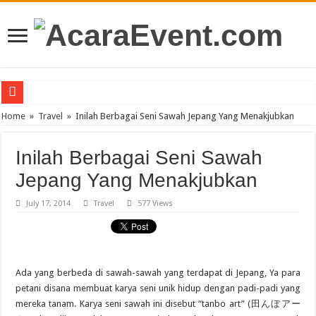
PT Teras Osong Indonesia Ramaikan Industri Kecantikan Korea di Indonesia
Home
»
Travel
»
Inilah Berbagai Seni Sawah Jepang Yang Menakjubkan
John Mayer akan Konser di Jakarta April 2019
Inilah Berbagai Seni Sawah
Gun N’ Roses Kembali Guncang Jakarta!
Jepang Yang Menakjubkan
Posh Markt Vol. 3
July 17, 2014
Travel
577 Views
Be3 “Dua Lima”
Ada yang berbeda di sawah-sawah yang terdapat di Jepang, Ya para
petani disana membuat karya seni unik hidup dengan padi-padi yang
mereka tanam. Karya seni sawah ini disebut “tanbo art” (田んぼアー