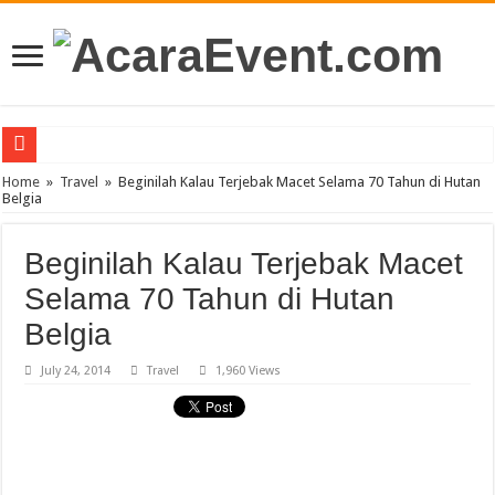
PT Teras Osong Indonesia Ramaikan Industri Kecantikan Korea di Indonesia
Home
»
Travel
»
Beginilah Kalau Terjebak Macet Selama 70 Tahun di Hutan
Belgia
John Mayer akan Konser di Jakarta April 2019
Gun N’ Roses Kembali Guncang Jakarta!
Beginilah Kalau Terjebak Macet
Posh Markt Vol. 3
Selama 70 Tahun di Hutan
Be3 “Dua Lima”
Belgia
July 24, 2014
Travel
1,960 Views