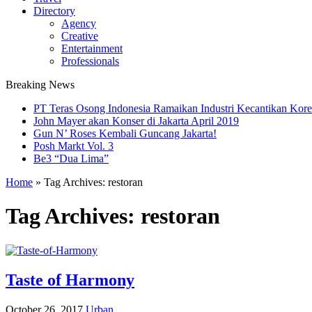
Directory
Agency
Creative
Entertainment
Professionals
Breaking News
PT Teras Osong Indonesia Ramaikan Industri Kecantikan Korea
John Mayer akan Konser di Jakarta April 2019
Gun N’ Roses Kembali Guncang Jakarta!
Posh Markt Vol. 3
Be3 “Dua Lima”
Home
»
Tag Archives: restoran
Tag Archives:
restoran
Taste of Harmony
October 26, 2017
Urban