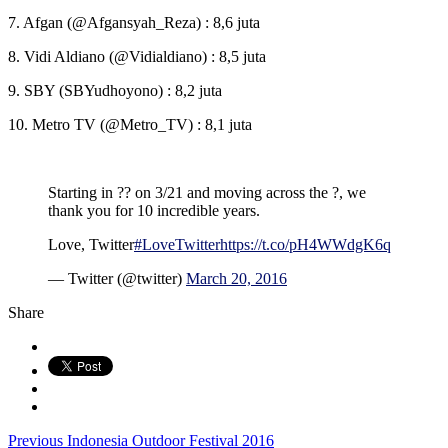
7. Afgan (@Afgansyah_Reza) : 8,6 juta
8. Vidi Aldiano (@Vidialdiano) : 8,5 juta
9. SBY (SBYudhoyono) : 8,2 juta
10. Metro TV (@Metro_TV) : 8,1 juta
Starting in ?? on 3/21 and moving across the ?, we
thank you for 10 incredible years.
Love, Twitter
#LoveTwitter
https://t.co/pH4WWdgK6q
— Twitter (@twitter)
March 20, 2016
Share
Previous
Indonesia Outdoor Festival 2016