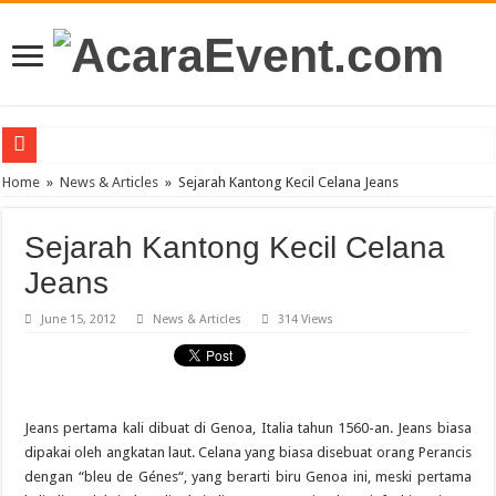
PT Teras Osong Indonesia Ramaikan Industri Kecantikan Korea di Indonesia
Home
»
News & Articles
»
Sejarah Kantong Kecil Celana Jeans
John Mayer akan Konser di Jakarta April 2019
Sejarah Kantong Kecil Celana
Gun N’ Roses Kembali Guncang Jakarta!
Jeans
Posh Markt Vol. 3
June 15, 2012
News & Articles
314 Views
Be3 “Dua Lima”
Jeans pertama kali dibuat di Genoa, Italia tahun 1560-an. Jeans biasa
dipakai oleh angkatan laut. Celana yang biasa disebuat orang Perancis
dengan “bleu de Génes“, yang berarti biru Genoa ini, meski pertama