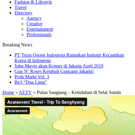
Fashion & Lifestyle
Travel
Directory
Agency
Creative
Entertainment
Professionals
Breaking News
PT Teras Osong Indonesia Ramaikan Industri Kecantikan
Korea di Indonesia
John Mayer akan Konser di Jakarta April 2019
Gun N’ Roses Kembali Guncang Jakarta!
Posh Markt Vol. 3
Be3 “Dua Lima”
Home
»
AETV
»
Pulau Sangiang – Keindahan di Selat Sunda