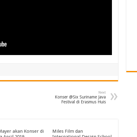
Next
Konser @Six Suriname Java
Festival di Erasmus Huis
Mayer akan Konser di
Miles Film dan
a April 2019
International Design School