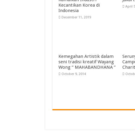
Kecantikan Korea di
April 
Indonesia
December 11, 2019
Kemegahan Artistik dalam
Serun
seni tradisi kreatif Wayang
Camp
Wong “ MAHABANDHANA ”
Chari
October 9, 2014
Octob