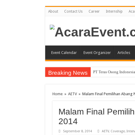
About
Contact Us
Career
Internship
Aca
Event Calendar
Event Organizer
Articles
Breaking News
PT Teras Osong Indonesia
John Mayer akan Konser d
Gun N’ Roses Kembali Gu
Home
»
AETV
»
Malam Final Pemilihan Abang 
Posh Markt Vol. 3
Malam Final Pemili
Be3 “Dua Lima”
2014
September 8, 2014
AETV
,
Coverage
,
Inter