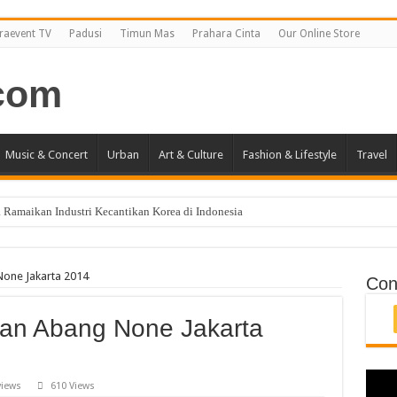
raevent TV
Padusi
Timun Mas
Prahara Cinta
Our Online Store
Music & Concert
Urban
Art & Culture
Fashion & Lifestyle
Travel
 Ramaikan Industri Kecantikan Korea di Indonesia
i Jakarta April 2019
ncang Jakarta!
None Jakarta 2014
Con
han Abang None Jakarta
views
610 Views