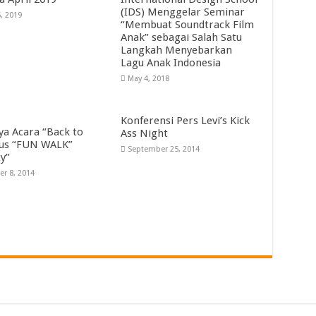
(IDS) Menggelar Seminar
5, 2019
“Membuat Soundtrack Film
Anak” sebagai Salah Satu
Langkah Menyebarkan
Lagu Anak Indonesia
May 4, 2018
Konferensi Pers Levi’s Kick
ya Acara “Back to
Ass Night
us “FUN WALK”
September 25, 2014
ty”
er 8, 2014