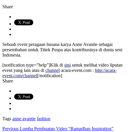
Share
Sebuah event peragaan busana karya Anne Avantie sebagai
persembahan untuk Titiek Puspa atas kontribusinya di dunia seni
Indonesia.
[notification type=”help”]Klik di
sini
untuk melihat video liputan
event yang lain atau di
channel
acara-event.com :
http://acara-
event.com/channel
[/notification]
Share
Tags
anne avantie
fashion
Previous
Lomba Pembuatan Video “Ramadhan Inspiration”