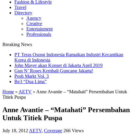
Fashion & Lifestyle
Travel
Directory
Agency
Creative
Entertainment
Professionals
Breaking News
PT Teras Osong Indonesia Ramaikan Industri Kecantikan
Korea di Indonesia
John Mayer akan Konser di Jakarta April 2019
Gun N’ Roses Kembali Guncang Jakarta!
Posh Markt Vol. 3
Be3 “Dua Lima”
Home
»
AETV
»
Anne Avantie – “Matahati” Persembahan Untuk
Titiek Puspa
Anne Avantie – “Matahati” Persembahan
Untuk Titiek Puspa
July 18, 2012
AETV
,
Coverage
266 Views