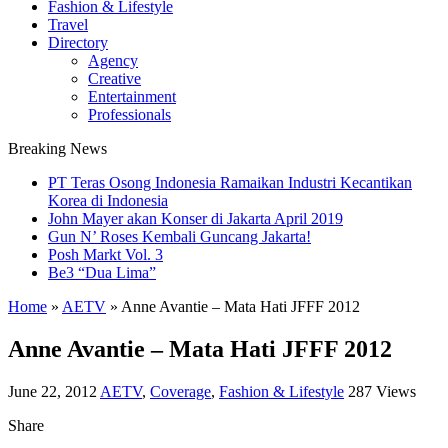
Fashion & Lifestyle
Travel
Directory
Agency
Creative
Entertainment
Professionals
Breaking News
PT Teras Osong Indonesia Ramaikan Industri Kecantikan
Korea di Indonesia
John Mayer akan Konser di Jakarta April 2019
Gun N’ Roses Kembali Guncang Jakarta!
Posh Markt Vol. 3
Be3 “Dua Lima”
Home
»
AETV
»
Anne Avantie – Mata Hati JFFF 2012
Anne Avantie – Mata Hati JFFF 2012
June 22, 2012
AETV
,
Coverage
,
Fashion & Lifestyle
287 Views
Share