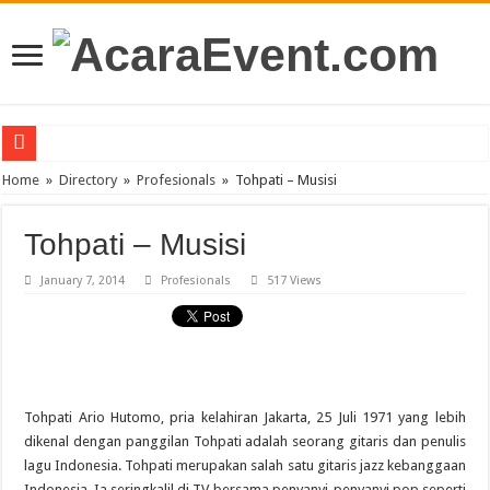
PT Teras Osong Indonesia Ramaikan Industri Kecantikan Korea di Indonesia
Home
»
Directory
»
Profesionals
»
Tohpati – Musisi
John Mayer akan Konser di Jakarta April 2019
Tohpati – Musisi
Gun N’ Roses Kembali Guncang Jakarta!
January 7, 2014
Profesionals
517 Views
Posh Markt Vol. 3
Be3 “Dua Lima”
Tohpati Ario Hutomo, pria kelahiran Jakarta, 25 Juli 1971 yang lebih
dikenal dengan panggilan Tohpati adalah seorang gitaris dan penulis
lagu Indonesia. Tohpati merupakan salah satu gitaris jazz kebanggaan
Indonesia. Ia seringkalil di TV bersama penyanyi-penyanyi pop seperti