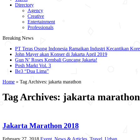
Directory
Agency
Creative
Entertainment
Professionals
Breaking News
PT Teras Osong Indonesia Ramaikan Industri Kecantikan Korea
John Mayer akan Konser di Jakarta April 2019
Gun N’ Roses Kembali Guncang Jakarta!
Posh Markt Vol. 3
Be3 “Dua Lima”
Home
»
Tag Archives: jakarta marathon
Tag Archives:
jakarta marathon
Jakarta Marathon 2018
February 27, 2018
Event
,
News & Articles
,
Travel
,
Urban