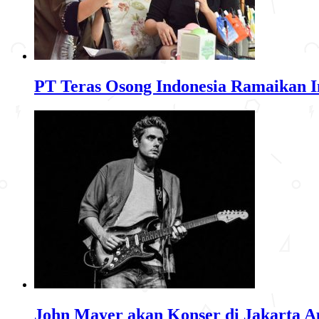
PT Teras Osong Indonesia Ramaikan In
John Mayer akan Konser di Jakarta Ap