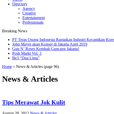
Directory
Agency
Creative
Entertainment
Professionals
Breaking News
PT Teras Osong Indonesia Ramaikan Industri Kecantikan Korea
John Mayer akan Konser di Jakarta April 2019
Gun N’ Roses Kembali Guncang Jakarta!
Posh Markt Vol. 3
Be3 “Dua Lima”
Home
»
News & Articles
(page 96)
News & Articles
Tips Merawat Jok Kulit
August 29, 2012
News & Articles